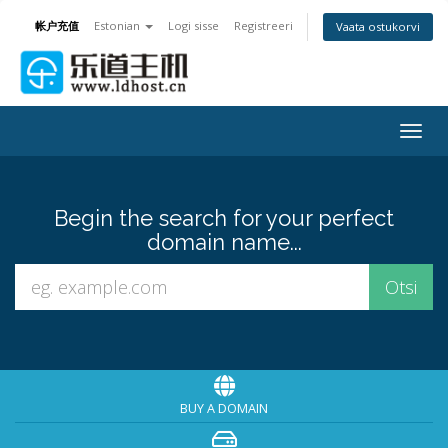
帐户充值
Estonian
Logi sisse
Registreeri
Vaata ostukorvi
Togg
navig
Begin the search for your perfect
domain name...
BUY A DOMAIN