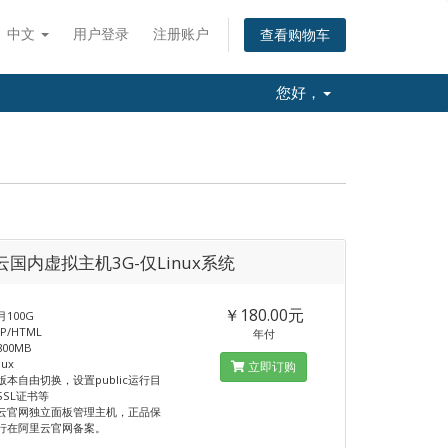
中文
用户登录
注册账户
查看购物车
您好，
云国内虚拟主机3G-仅Linux系统
G
￥180.00元
100G
P/HTML
年付
00MB
ux
立即订购
版本自由切换，设置public运行目
SSL证书等
云官网独立面板管理主机，正品保
行在阿里云官网备案。