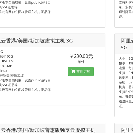
P版本自由切换，设置public运行目
支持PHP
装SSL证书等
录、安装
里云官网独立面板管理主机，正品保
通过阿里
证。
云香港/美国/新加坡虚拟主机 3G
阿里
5G
G
￥230.00元
月100G
大小：5
HP/HTML
年付
独享：1核
800MB
流量：每月
inux
立即订购
支持：PHP
香港/美国/新加坡
数据库：8
P版本自由切换，设置public运行目
系统：Lin
装SSL证书等
机房：香
里云官网独立面板管理主机，正品保
支持PHP
录、安装
通过阿里
证。
里云香港/美国/新加坡普惠版独享云虚拟主机
阿里