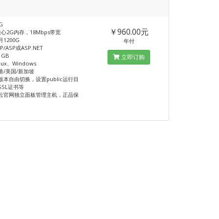
G
￥960.00元
心2G内存，18Mbps带宽
1200G
年付
/ASP或ASP.NET
1GB
立即订购
ux、Windows
港/美国/新加坡
版本自由切换，设置public运行目
SSL证书等
云官网独立面板管理主机，正品保