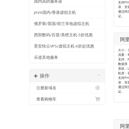
国内高防服务器
支持PH
录、安
通过阿
JAVA国内/香港虚拟主机
证。
俄罗斯/英国/荷兰等地虚拟主机
西部数码/百度/美橙主机-5折优惠
阿里
景安快云VPS/虚拟主机-6折起优惠
大小：3
流量：每
乐道其他服务
支持：P
数据库：
系统：L
机房：
操作
支持PH
录、安
通过阿
注册新域名
证。
查看购物车
阿