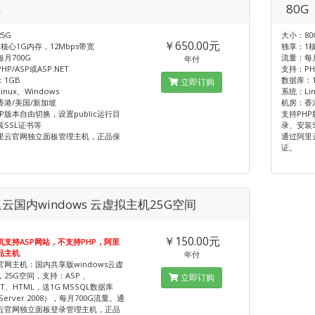
G
80G
5G
大小：80
￥650.00元
核心1G内存，12Mbps带宽
独享：1核
月700G
流量：每月
年付
P/ASP或ASP.NET
支持：PHP
1GB
数据库：
立即订购
nux、Windows
系统：Lin
香港/美国/新加坡
机房：香
P版本自由切换，设置public运行目
支持PHP
装SSL证书等
录、安装
里云官网独立面板管理主机，正品保
通过阿里
证。
云国内windows 云虚拟主机25G空间
￥150.00元
机支持ASP网站，不支持PHP，阿里
品主机
年付
官网主机：国内共享版windows云虚
25G空间，支持：ASP 、
立即订购
NET、HTML，送1G MSSQL数据库
Server 2008），每月700G流量。通
云官网独立面板登录管理主机，正品