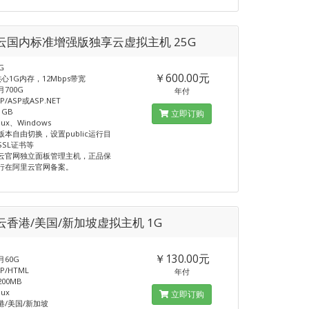
云国内标准增强版独享云虚拟主机 25G
G
￥600.00元
心1G内存，12Mbps带宽
700G
年付
/ASP或ASP.NET
1GB
立即订购
ux、Windows
版本自由切换，设置public运行目
SSL证书等
云官网独立面板管理主机，正品保
行在阿里云官网备案。
云香港/美国/新加坡虚拟主机 1G
G
￥130.00元
60G
P/HTML
年付
00MB
ux
立即订购
港/美国/新加坡