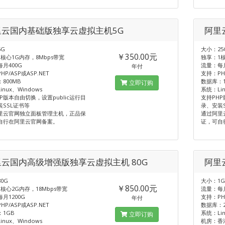
里云国内基础版独享云虚拟主机5G
阿里
G
大小：25
￥350.00元
核心1G内存，8Mbps带宽
独享：1核
月400G
流量：每月
年付
P/ASP或ASP.NET
支持：PHP
800MB
数据库：
立即订购
nux、Windows
系统：Lin
P版本自由切换，设置public运行目
支持PHP
装SSL证书等
录、安装
里云官网独立面板管理主机，正品保
通过阿里
自行在阿里云官网备案。
证，可自
云国内高级增强版独享云虚拟主机 80G
阿里
0G
大小：1
￥850.00元
核心2G内存，18Mbps带宽
流量：每月
月1200G
支持：PH
年付
P/ASP或ASP.NET
数据库：2
1GB
系统：Lin
立即订购
nux、Windows
机房：香