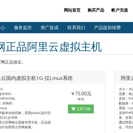
网站首页
购买产品
帐户充值
中心
服务监控
推广提成
联系我们
产品提前续费
网正品阿里云虚拟主机
官网正品保证。
云国内虚拟主机1G-仅Linux系统
阿里
G
大小：3
￥75.00元
月60G
流量：每月
HP/HTML
支持：PH
年付
200MB
数据库：8
inux
系统：Lin
立即订购
P版本自由切换，设置public运行目
支持PHP
装SSL证书等
录、安装
里云官网独立面板管理主机，正品保
通过阿里
自行在阿里云官网备案。
证，可自