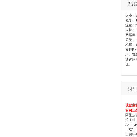
25
大小：2
独享：1
流量：每
支持：PH
数据库：
系统：Li
机房：
支持PH
录、安
通过阿
证。
阿里
该款主
官网正
阿里云
拟主机，
ASP.
（SQL 
过阿里