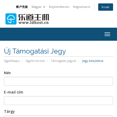
帐户充值
Magyar
Bejelentkezés
Regisztráció
Kosár
Togg
navig
Új Támogatási Jegy
Ügyfélkapu
Ügyfél terület
Támogatás jegyek
Jegy beküldése
Név
E-mail cím
Tárgy